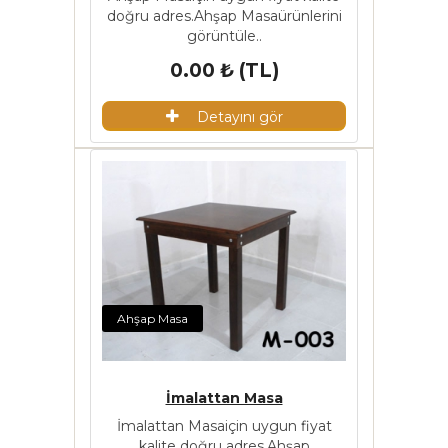
doğru adres.Ahşap Masaürünlerini
görüntüle..
0.00 ₺ (TL)
Detayını gör
Ahşap Masa
İmalattan Masa
İmalattan Masaiçin uygun fiyat
kalite doğru adres.Ahşap