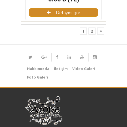
Detayını gör
1
2
Hakkımızda
İletişim
Video Galeri
Foto Galeri