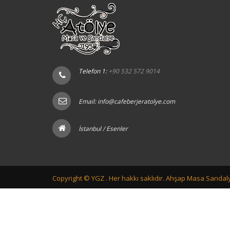
Telefon 1:
+90 532 572 9014
Email:
info@cafeberjeratolye.com
İstanbul / Esenler
Copyright ©
YGZ .
Her hakkı saklıdır. Ahşap Masa Sandaly