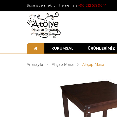
Sipariş vermek için hemen ara
+90 532 572 90 14
KURUMSAL
ÜRÜNLERİMİZ
Anasayfa
Ahşap Masa
Ahşap Masa