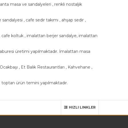
nta masa ve sandalyeleri , renkli nostaljik
sandalyesi , cafe sedir takımı , ahşap sedir ,
 , cafe koltuk , imalattan berjer sandalye, imalattan
taburesi üretimi yapılmaktadır. İmalattan masa
Ocakbaşı , Et Balık Restaurantları , Kahvehane ,
n toptan ürün temini yapılmaktadır.
HIZLI LINKLER