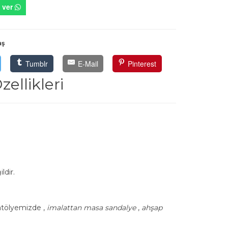
 ver
aş
Tumblr
E-Mail
Pinterest
ellikleri
ldir.
 atölyemizde ,
imalattan masa sandalye
,
ahşap