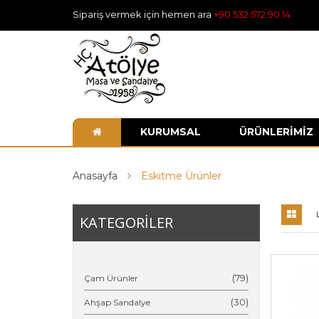
Sipariş vermek için hemen ara
+90 532 572 90 14
KURUMSAL
ÜRÜNLERİMİZ
Anasayfa
Eskitme Ürünler
KATEGORİLER
(79)
Çam Ürünler
(30)
Ahşap Sandalye