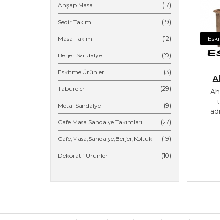
(17)
Ahşap Masa
(19)
Sedir Takımı
(12)
Masa Takımı
Eski
(19)
Berjer Sandalye
(3)
Eskitme Ürünler
A
(29)
Tabureler
Ah
(9)
Metal Sandalye
ad
(27)
Cafe Masa Sandalye Takımları
(19)
Cafe,Masa,Sandalye,Berjer,Koltuk
(10)
Dekoratif Ürünler