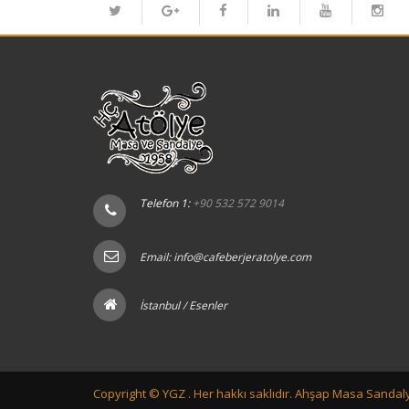
Telefon 1:
+90 532 572 9014
Email:
info@cafeberjeratolye.com
İstanbul / Esenler
Copyright ©
YGZ .
Her hakkı saklıdır. Ahşap Masa Sandaly