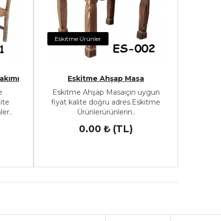
Eskitme Ürünler
akımı
Eskitme Ahşap Masa
e
Eskitme Ahşap Masaiçin uygun
ite
fiyat kalite doğru adres.Eskitme
er..
Ürünlerürünlerin..
0.00 ₺ (TL)