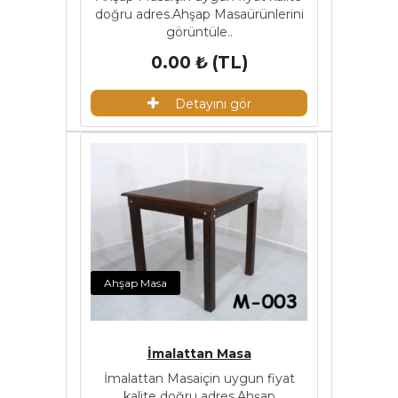
doğru adres.Ahşap Masaürünlerini
görüntüle..
0.00 ₺ (TL)
Detayını gör
Ahşap Masa
İmalattan Masa
İmalattan Masaiçin uygun fiyat
kalite doğru adres.Ahşap