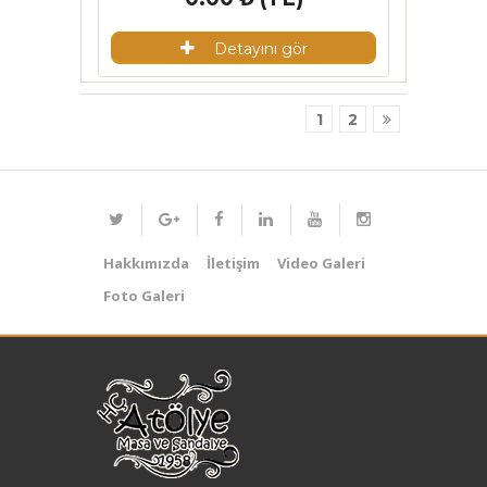
Detayını gör
1
2
Hakkımızda
İletişim
Video Galeri
Foto Galeri