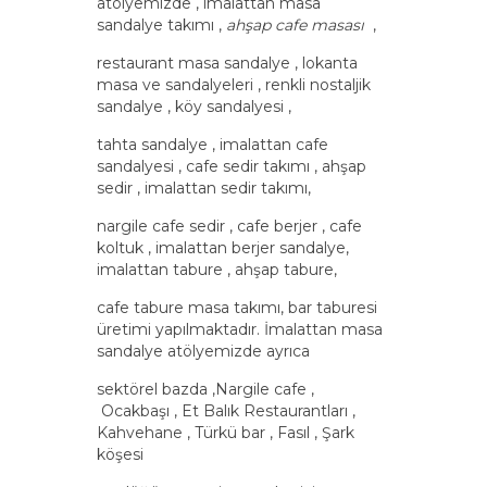
atölyemizde , imalattan masa
sandalye takımı ,
ahşap cafe masası
,
restaurant masa sandalye , lokanta
masa ve sandalyeleri , renkli nostaljik
sandalye , köy sandalyesi ,
tahta sandalye , imalattan cafe
sandalyesi , cafe sedir takımı , ahşap
sedir , imalattan sedir takımı,
nargile cafe sedir , cafe berjer , cafe
koltuk , imalattan berjer sandalye,
imalattan tabure , ahşap tabure,
cafe tabure masa takımı, bar taburesi
üretimi yapılmaktadır. İmalattan masa
sandalye atölyemizde ayrıca
sektörel bazda ,Nargile cafe ,
Ocakbaşı , Et Balık Restaurantları ,
Kahvehane , Türkü bar , Fasıl , Şark
köşesi