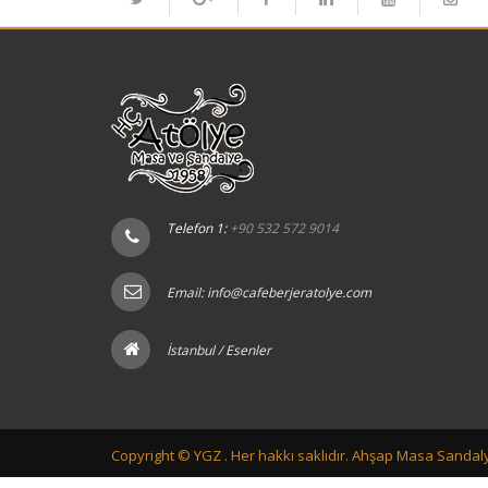
Telefon 1:
+90 532 572 9014
Email:
info@cafeberjeratolye.com
İstanbul / Esenler
Copyright ©
YGZ .
Her hakkı saklıdır. Ahşap Masa Sandaly