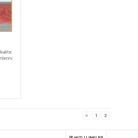
kalite
lerini
1
2
HIZLI LINKLER