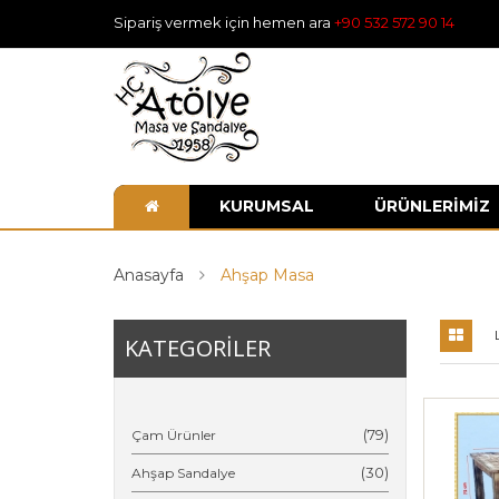
Sipariş vermek için hemen ara
+90 532 572 90 14
KURUMSAL
ÜRÜNLERİMİZ
Anasayfa
Ahşap Masa
KATEGORİLER
(79)
Çam Ürünler
(30)
Ahşap Sandalye