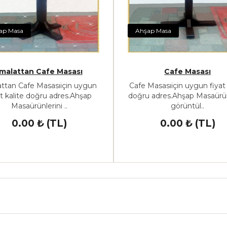
ap Masa
Ahşap Masa
İmalattan Cafe Masası
Cafe Masası
attan Cafe Masasıiçin uygun
Cafe Masasıiçin uygun fiyat 
at kalite doğru adres.Ahşap
doğru adres.Ahşap Masaürün
Masaürünlerini ..
görüntül..
0.00 ₺ (TL)
0.00 ₺ (TL)