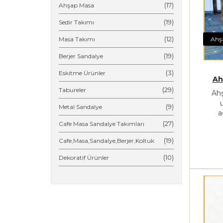
(17)
Ahşap Masa
(19)
Sedir Takımı
(12)
Masa Takımı
Ahş
(19)
Berjer Sandalye
(3)
Eskitme Ürünler
Ah
(29)
Tabureler
Ahş
(9)
Metal Sandalye
a
(27)
Cafe Masa Sandalye Takımları
(19)
Cafe,Masa,Sandalye,Berjer,Koltuk
(10)
Dekoratif Ürünler