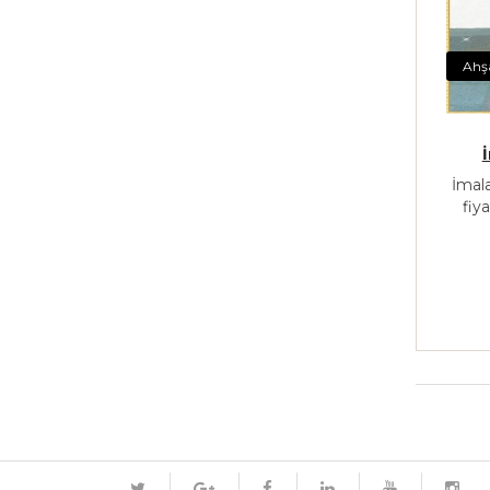
Ahş
İmal
fiy