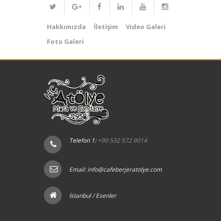
Hakkımızda
İletişim
Video Galeri
Foto Galeri
Telefon 1:
+90 532 572 9014
Email:
info@cafeberjeratolye.com
İstanbul / Esenler