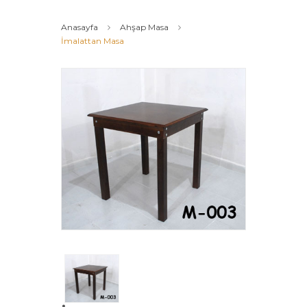
Anasayfa
Ahşap Masa
İmalattan Masa