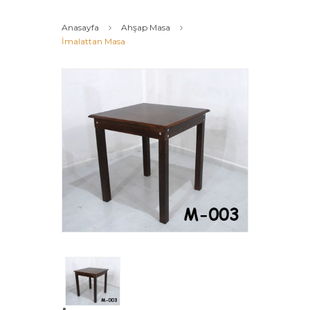
Anasayfa
Ahşap Masa
İmalattan Masa