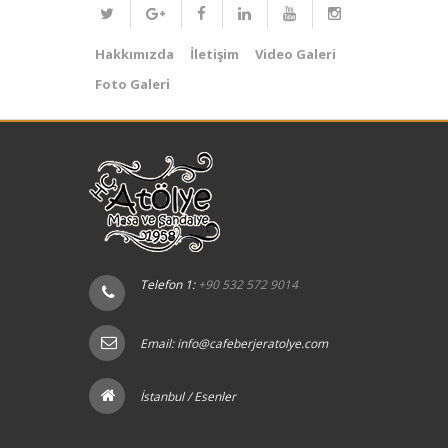
Hakkımızda
İletişim
Video Galeri
Foto Galeri
Telefon 1:
+90 532 572 9014
Email:
info@cafeberjeratolye.com
İstanbul / Esenler