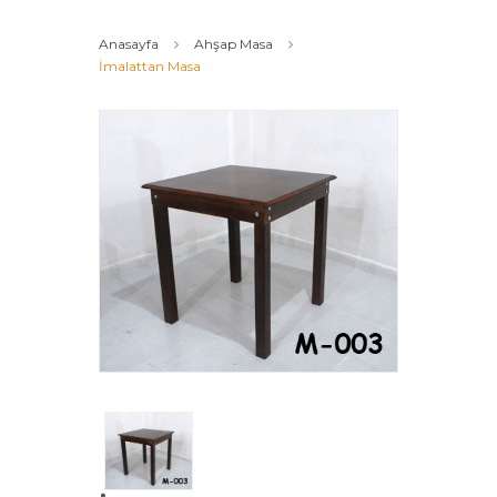
Anasayfa
Ahşap Masa
İmalattan Masa