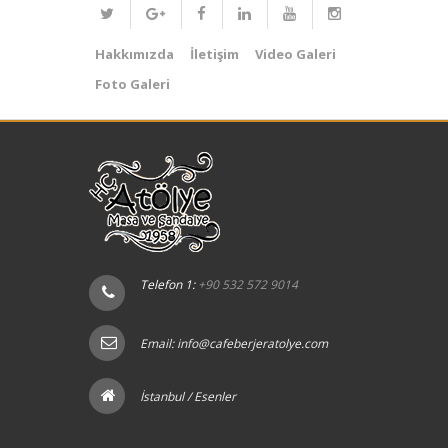
Hakkımızda
İletişim
Video Galeri
Foto Galeri
Telefon 1:
+90 532 572 9014
Email:
info@cafeberjeratolye.com
İstanbul / Esenler