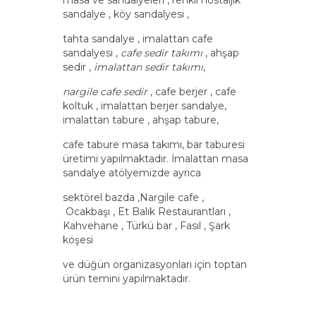
masa ve sandalyeleri , renkli nostaljik
sandalye , köy sandalyesi ,
tahta sandalye , imalattan cafe
sandalyesi ,
cafe sedir takımı
, ahşap
sedir ,
imalattan sedir takımı
,
nargile cafe sedir
, cafe berjer , cafe
koltuk , imalattan berjer sandalye,
imalattan tabure , ahşap tabure,
cafe tabure masa takımı, bar taburesi
üretimi yapılmaktadır. İmalattan masa
sandalye atölyemizde ayrıca
sektörel bazda ,Nargile cafe ,
Ocakbaşı , Et Balık Restaurantları ,
Kahvehane , Türkü bar , Fasıl , Şark
köşesi
ve düğün organizasyonları için toptan
ürün temini yapılmaktadır.