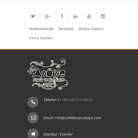
Hakkımızda
İletişim
Video Galeri
Foto Galeri
Telefon 1:
+90 532 572 9014
Email:
info@cafeberjeratolye.com
İstanbul / Esenler